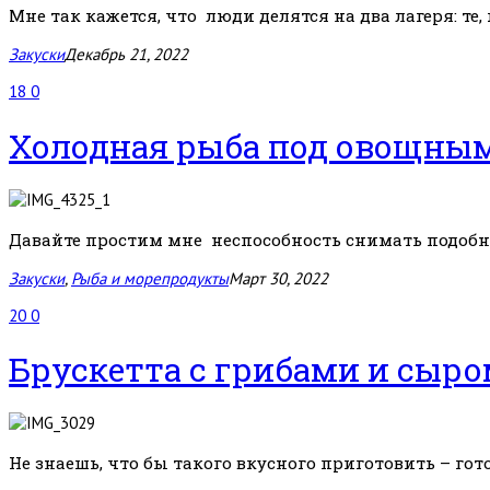
Мне так кажется, что люди делятся на два лагеря: те, к
Закуски
Декабрь 21, 2022
18
0
Холодная рыба под овощны
Давайте простим мне неспособность снимать подобные
Закуски
,
Рыба и морепродукты
Март 30, 2022
20
0
Брускетта с грибами и сыр
Не знаешь, что бы такого вкусного приготовить – готов