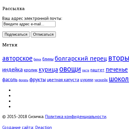
Рассылка
Ваш адрес электронной почты:
Метки
вторы
авторское
болгарский перец
блины
белки
овощи
курица
печенье
индейка
кролик
паштет
паста
шокол
фрукты
фасоль
цветная капуста
цукини
чизкейк
форель
© 2015-2018 Сизичка.
Политика конфиденциальности
.
Создание сайта: Deaction