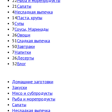
22
Рыба и морепродукты
21
Салаты
4
Несладкая выпечка
14
Паста, крупы
5
Супы
7
Соусы, Маринады
26
Овощи
51
Сладкая выпечка
50
Завтраки
7
Напитки
26
Десерты
32
Блог
Домашние заготовки
Закуски
Мясо и субпродукты
Рыба и морепродукты
Салаты
Несладкая выпечка