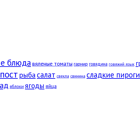
е блюда
г
вяленые томаты
гарнир
говядина
говяжий язык
пост
салат
сладкие пироги
рыба
свекла
свинина
ад
ягоды
яйца
яблоки