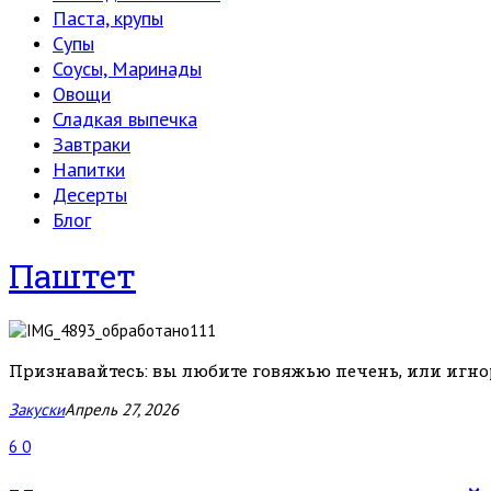
Паста, крупы
Супы
Соусы, Маринады
Овощи
Сладкая выпечка
Завтраки
Напитки
Десерты
Блог
Паштет
Признавайтесь: вы любите говяжью печень, или игнори
Закуски
Апрель 27, 2026
6
0