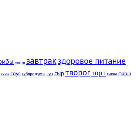
завтрак
здоровое питание
рибы
желтки
творог
торт
сыр
соус
фарш
суп
субпродукты
тыква
смузи