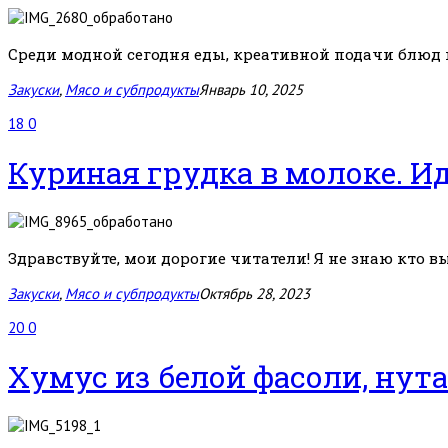
Среди модной сегодня еды, креативной подачи блюд и
Закуски
,
Мясо и субпродукты
Январь 10, 2025
18
0
Куриная грудка в молоке. И
Здравствуйте, мои дорогие читатели! Я не знаю кто вы,
Закуски
,
Мясо и субпродукты
Октябрь 28, 2023
20
0
Хумус из белой фасоли, нута