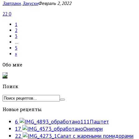
Завтраки
,
Закуски
Февраль 2, 2022
22
0
1
2
3
…
5
»
Обо мне
Поиск
Новые рецепты
6
Паштет
17
Онигири
22
Салат с жареными помидорами