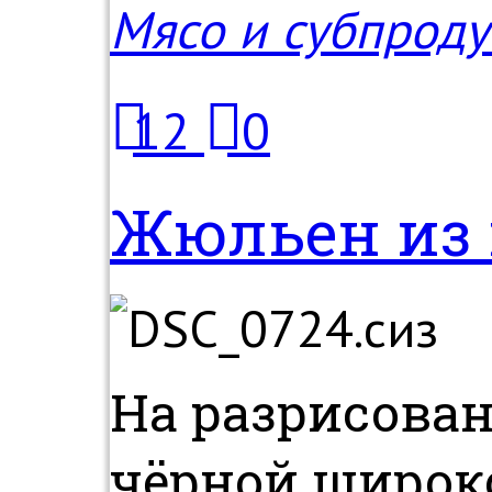
Мясо и субпроду
12
0
Жюльен из 
На разрисова
чёрной широк