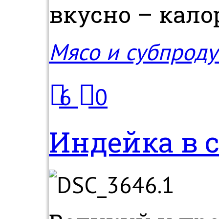
вкусно – калор
Мясо и субпроду
6
0
Индейка в 