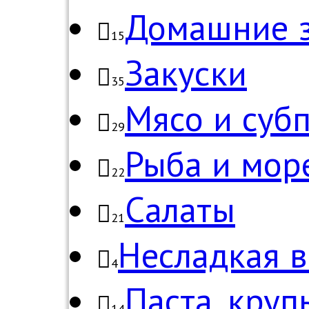
Домашние з
15
Закуски
35
Мясо и суб
29
Рыба и мор
22
Салаты
21
Несладкая 
4
Паста, круп
14