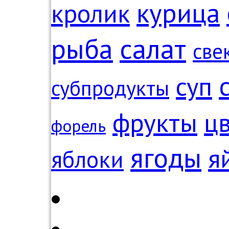
курица
кролик
рыба
салат
све
суп
субпродукты
фрукты
цв
форель
ягоды
я
яблоки