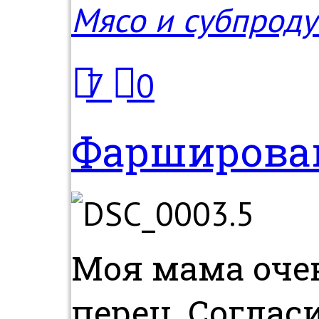
Мясо и субпроду
7
0
Фарширова
Моя мама оче
перец. Согласи