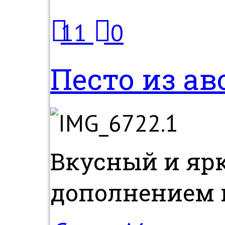
11
0
Песто из ав
Вкусный и ярк
дополнением к