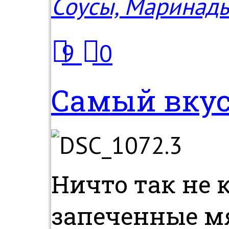
Соусы, Маринад
9
0
Самый вкус
Ничто так не 
запеченные мя