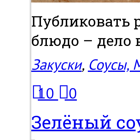
Публиковать р
блюдо – дело в
Закуски
,
Соусы,
10
0
Зелёный со