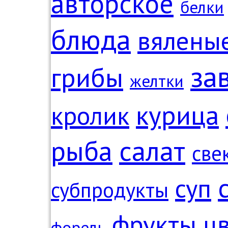
авторское
белки
блюда
вялены
за
грибы
желтки
курица
кролик
рыба
салат
све
суп
субпродукты
фрукты
цв
форель