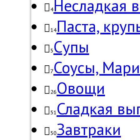
Несладкая 
4
Паста, круп
14
Супы
5
Соусы, Мар
7
Овощи
26
Сладкая вы
51
Завтраки
50