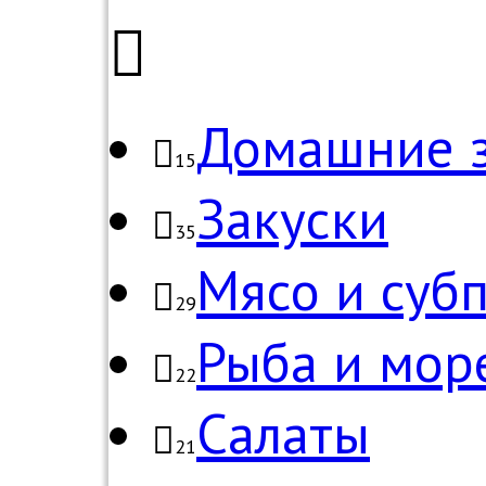
Домашние з
15
Закуски
35
Мясо и суб
29
Рыба и мор
22
Салаты
21