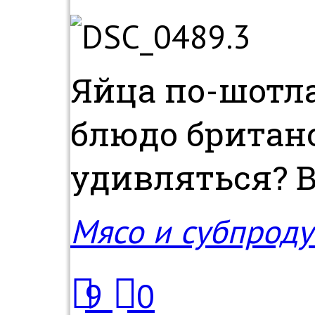
Яйца по-шотл
блюдо британс
удивляться? В
Мясо и субпроду
9
0