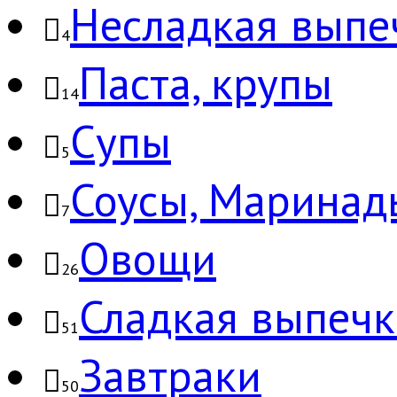
Несладкая выпе
4
Паста, крупы
14
Супы
5
Соусы, Маринад
7
Овощи
26
Сладкая выпечк
51
Завтраки
50