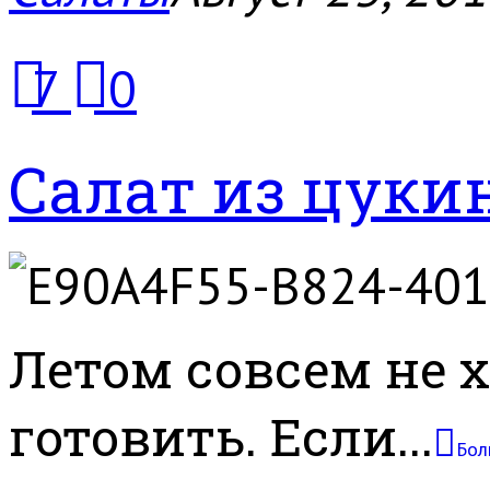
7
0
Салат из цуки
Летом совсем не х
готовить. Если...
Бол