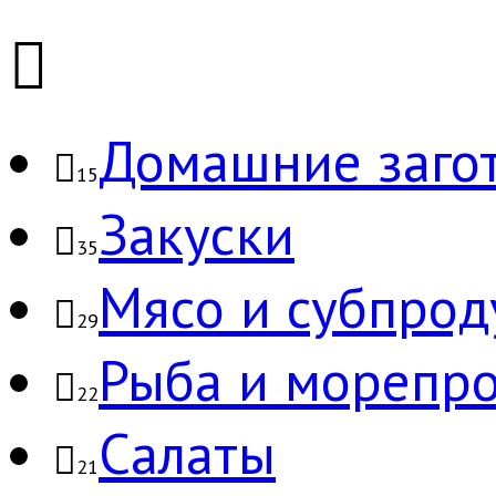
Домашние заго
15
Закуски
35
Мясо и субпрод
29
Рыба и морепр
22
Салаты
21