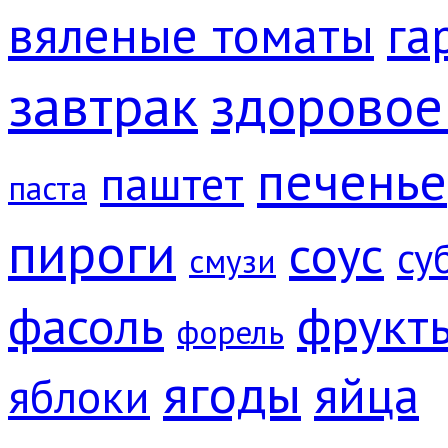
вяленые томаты
га
завтрак
здоровое
печенье
паштет
паста
пироги
соус
су
смузи
фрукт
фасоль
форель
ягоды
яйца
яблоки