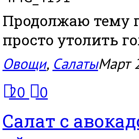
Продолжаю тему 
просто утолить го
Овощи
,
Салаты
Март 
20
0
Салат с авока