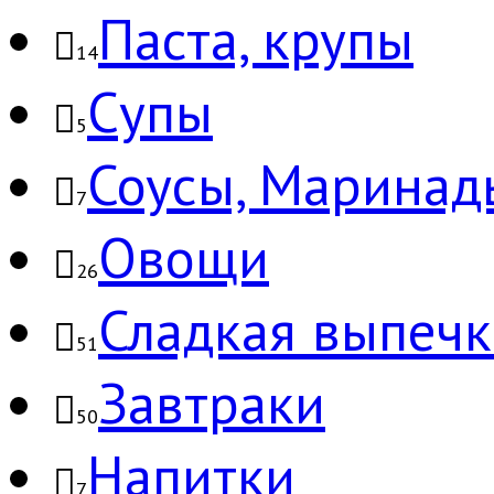
Паста, крупы
14
Супы
5
Соусы, Маринад
7
Овощи
26
Сладкая выпечк
51
Завтраки
50
Напитки
7