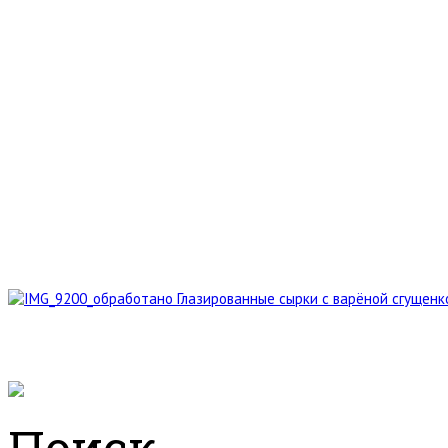
Глазированные сырки с варёной сгущенк
Поиск