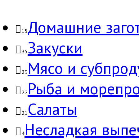
Домашние заго
15
Закуски
35
Мясо и субпрод
29
Рыба и морепр
22
Салаты
21
Несладкая выпе
4