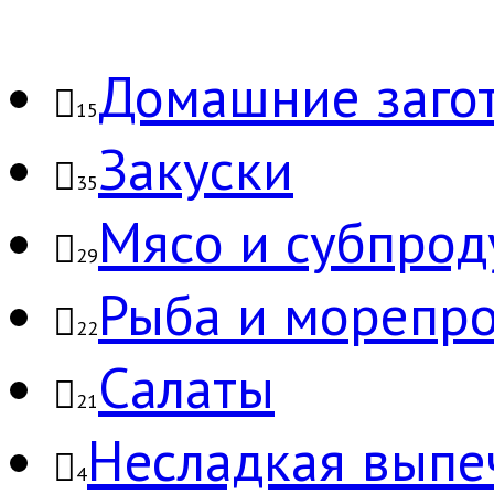
Домашние заго
15
Закуски
35
Мясо и субпрод
29
Рыба и морепр
22
Салаты
21
Несладкая выпе
4