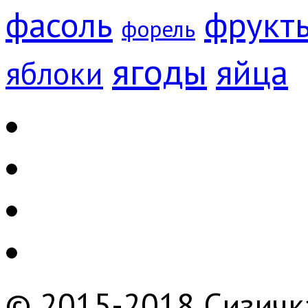
фрукт
фасоль
форель
ягоды
яйца
яблоки
© 2015-2018 Сизичк