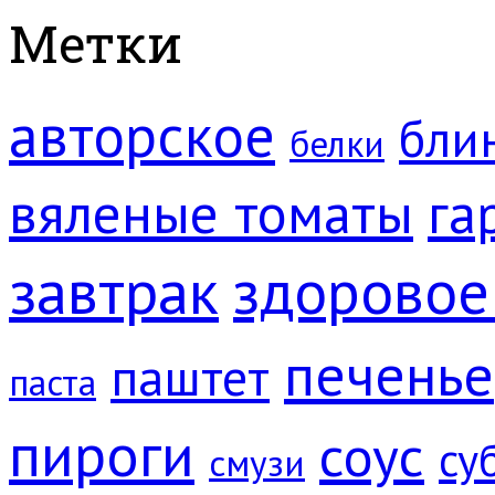
Метки
авторское
бли
белки
вяленые томаты
га
завтрак
здоровое
печенье
паштет
паста
пироги
соус
су
смузи