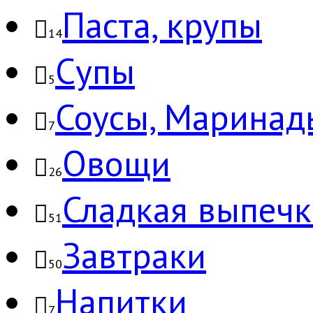
Паста, крупы
14
Супы
5
Соусы, Маринад
7
Овощи
26
Сладкая выпечк
51
Завтраки
50
Напитки
7